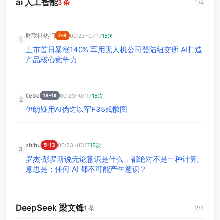
ai 人工智能
3 条
1/4
财联社热门
00:23~07:17
15次
7-8
1
上市首日暴涨140% 军用无人机公司登陆纽交所 AI打造
产品核心竞争力
tieba
00:23~07:17
15次
18-19
2
伊朗疑用AI伪造以军F35残骸图
zhihu
00:23~07:17
15次
5-13
3
罗杰·彭罗斯说无论意识是什么，都绝对不是一种计算。
意思是：任何 AI 都不可能产生意识？
DeepSeek 梁文锋
1 条
2/4