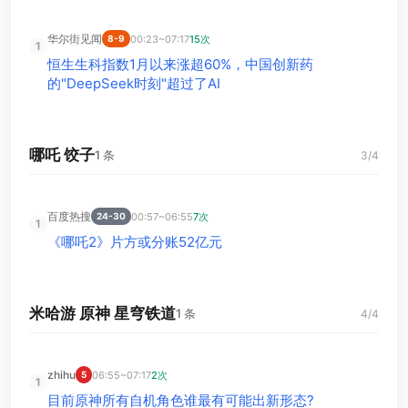
华尔街见闻
00:23~07:17
15次
8-9
1
恒生生科指数1月以来涨超60%，中国创新药
的"DeepSeek时刻"超过了AI
哪吒 饺子
1 条
3/4
百度热搜
00:57~06:55
7次
24-30
1
《哪吒2》片方或分账52亿元
米哈游 原神 星穹铁道
1 条
4/4
zhihu
06:55~07:17
2次
5
1
目前原神所有自机角色谁最有可能出新形态?